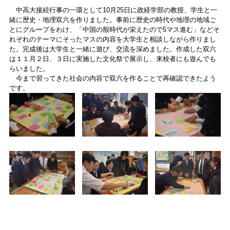
中高大接続行事の一環として10月25日に政経学部の教授、学生と一
緒に歴史・地理双六を作りました。事前に歴史の時代や地理の地域ご
とにグループをわけ、「中国の殷時代が栄えたので5マス進む」などそ
れぞれのテーマにそったマスの内容を大学生と相談しながら作りまし
た。完成後は大学生と一緒に遊び、交流を深めました。作成した双六
は１１月２日、３日に実施した文化祭で展示し、来校者にも遊んでも
らいました。
今まで習ってきた社会の内容で双六を作ることで再確認できたよう
です。