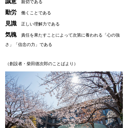
誠意
親切である
勤労
働くことである
見識
正しい理解力である
気魄
責任を果たすことによって次第に養われる「心の強
さ」「信念の力」である
（創設者・柴田德次郎のことばより）