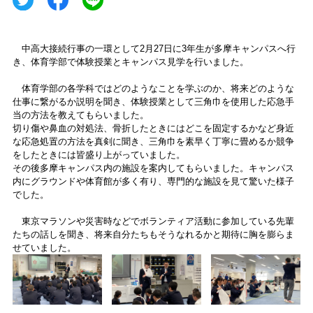
中高大接続行事の一環として2月27日に3年生が多摩キャンパスへ行
き、体育学部で体験授業とキャンパス見学を行いました。
体育学部の各学科ではどのようなことを学ぶのか、将来どのような
仕事に繋がるか説明を聞き、体験授業として三角巾を使用した応急手
当の方法を教えてもらいました。
切り傷や鼻血の対処法、骨折したときにはどこを固定するかなど身近
な応急処置の方法を真剣に聞き、三角巾を素早く丁寧に畳めるか競争
をしたときには皆盛り上がっていました。
その後多摩キャンパス内の施設を案内してもらいました。キャンパス
内にグラウンドや体育館が多く有り、専門的な施設を見て驚いた様子
でした。
東京マラソンや災害時などでボランティア活動に参加している先輩
たちの話しを聞き、将来自分たちもそうなれるかと期待に胸を膨らま
せていました。