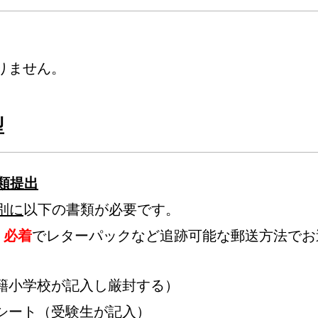
りません。
型
類提出
別に
以下の書類が必要です。
）必着
でレターパックなど追跡可能な郵送方法でお
籍小学校が記入し厳封する）
シート（受験生が記入）