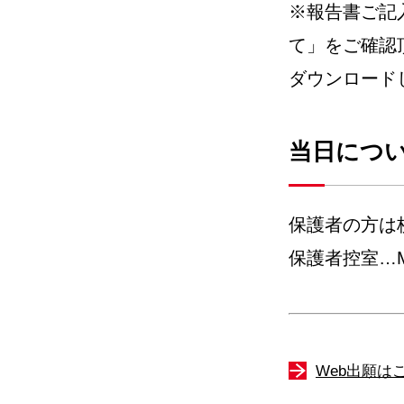
※報告書ご記
て」をご確認
ダウンロード
当日につ
保護者の方は
保護者控室…
Web出願は