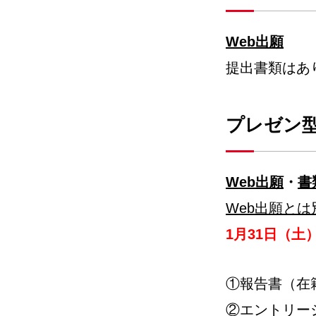
Web出願
提出書類はあ
プレゼン
Web出願
・
書
Web出願とは
1月31日（土
①報告書（在
②エントリー