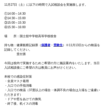
11月27日（土）に以下の時間で入試相談会を実施致します。
①14:00～14:30
②14:30～15:00
③15:00～15:30
④15:30～16:00
場 所：国士舘中学校高等学校校舎
持ち物：健康観察記録票（
保護者
・
受験生
）※11月13日からの検温を
記録してください。
受付票
今回は校内で実施するためご希望の方に施設案内をいたします。当日
入試相談後にご希望の方は教員にお声がけください。
本校での感染症対策
・全員マスク着用
・入口での手指消毒
・入口での検温（37度以上の場合・体調不良の場合は入場をご遠慮い
ただきます）
・ドアや窓をあけての換気
・終了後、机イスの消毒