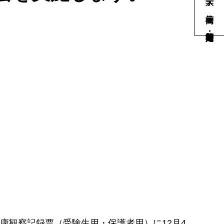
康観察記録票（
受験生用
・
保護者用
）に12月4