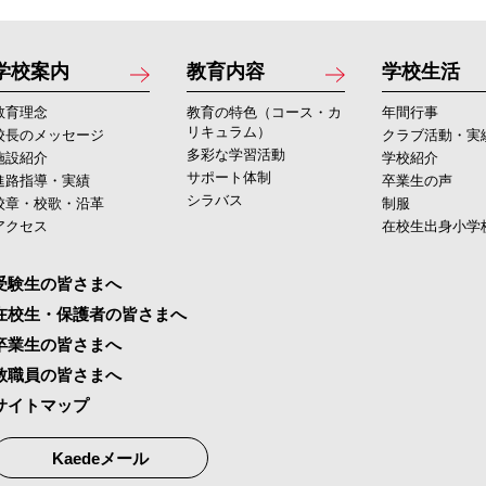
学校案内
教育内容
学校生活
教育理念
教育の特色（コース・カ
年間行事
リキュラム）
校長のメッセージ
クラブ活動・実
多彩な学習活動
施設紹介
学校紹介
サポート体制
進路指導・実績
卒業生の声
シラバス
校章・校歌・沿革
制服
アクセス
在校生出身小学
受験生の皆さまへ
在校生・保護者の皆さまへ
卒業生の皆さまへ
教職員の皆さまへ
サイトマップ
Kaedeメール